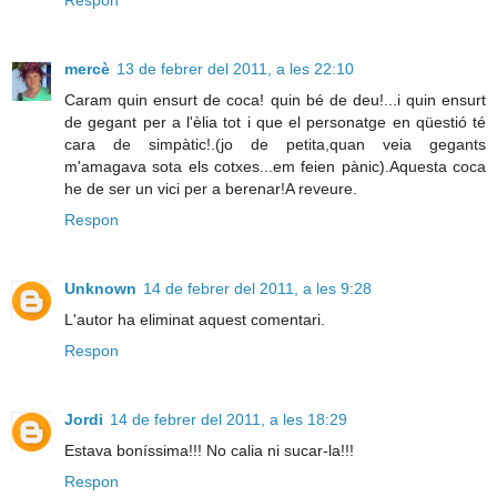
mercè
13 de febrer del 2011, a les 22:10
Caram quin ensurt de coca! quin bé de deu!...i quin ensurt
de gegant per a l'èlia tot i que el personatge en qüestió té
cara de simpàtic!.(jo de petita,quan veia gegants
m'amagava sota els cotxes...em feien pànic).Aquesta coca
he de ser un vici per a berenar!A reveure.
Respon
Unknown
14 de febrer del 2011, a les 9:28
L'autor ha eliminat aquest comentari.
Respon
Jordi
14 de febrer del 2011, a les 18:29
Estava boníssima!!! No calia ni sucar-la!!!
Respon