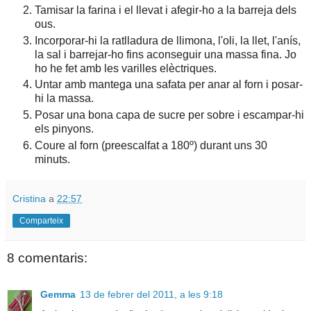
Tamisar la farina i el llevat i afegir-ho a la barreja dels
ous.
Incorporar-hi la ratlladura de llimona, l'oli, la llet, l'anís,
la sal i barrejar-ho fins aconseguir una massa fina. Jo
ho he fet amb les varilles elèctriques.
Untar amb mantega una safata per anar al forn i posar-
hi la massa.
Posar una bona capa de sucre per sobre i escampar-hi
els pinyons.
Coure al forn (preescalfat a 180º) durant uns 30
minuts.
Cristina
a
22:57
Comparteix
8 comentaris:
Gemma
13 de febrer del 2011, a les 9:18