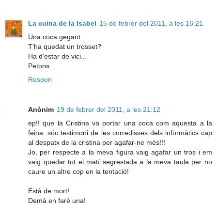
La cuina de la Isabel
15 de febrer del 2011, a les 16:21
Una coca gegant.
T'ha quedat un trosset?
Ha d'estar de vici...
Petons
Respon
Anònim
19 de febrer del 2011, a les 21:12
ep!! que la Cristina va portar una coca com aquesta a la
feina. sóc testimoni de les corredisses dels informàtics cap
al despatx de la cristina per agafar-ne més!!!
Jo, per respecte a la meva figura vaig agafar un tros i em
vaig quedar tot el matí segrestada a la meva taula per no
caure un altre cop en la tentació!
Està de mort!
Demà en faré una!