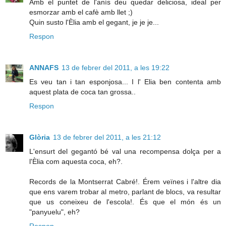
Amb el puntet de l'anís deu quedar deliciosa, ideal per
esmorzar amb el cafè amb llet ;)
Quin susto l'Èlia amb el gegant, je je je...
Respon
ANNAFS
13 de febrer del 2011, a les 19:22
Es veu tan i tan esponjosa... I l' Elia ben contenta amb
aquest plata de coca tan grossa..
Respon
Glòria
13 de febrer del 2011, a les 21:12
L'ensurt del gegantó bé val una recompensa dolça per a
l'Èlia com aquesta coca, eh?.
Records de la Montserrat Cabré!. Érem veïnes i l'altre dia
que ens varem trobar al metro, parlant de blocs, va resultar
que us coneixeu de l'escola!. És que el món és un
"panyuelu", eh?
Respon