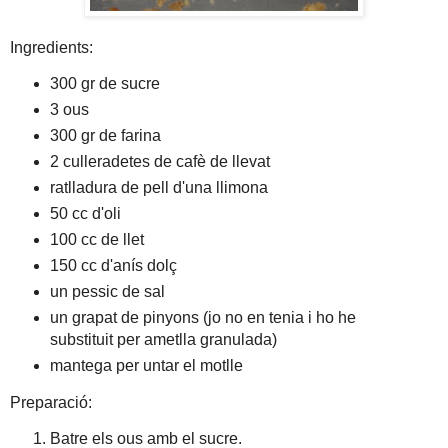
Ingredients:
300 gr de sucre
3 ous
300 gr de farina
2 culleradetes de cafè de llevat
ratlladura de pell d'una llimona
50 cc d'oli
100 cc de llet
150 cc d'anís dolç
un pessic de sal
un grapat de pinyons (jo no en tenia i ho he
substituit per ametlla granulada)
mantega per untar el motlle
Preparació:
Batre els ous amb el sucre.